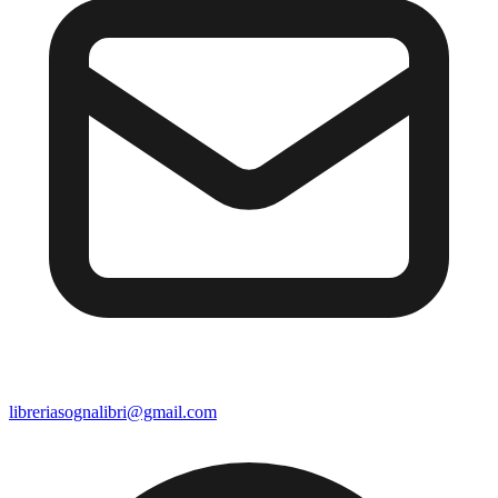
libreriasognalibri@gmail.com