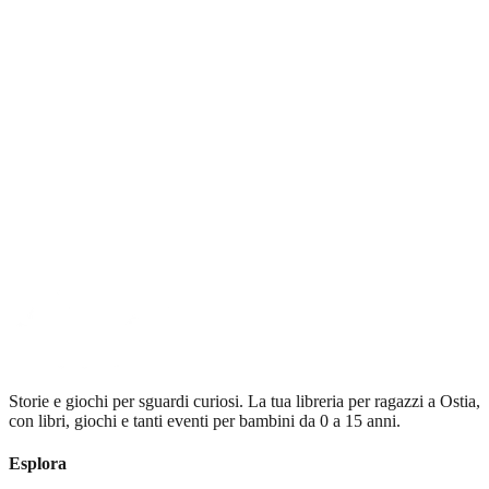
Guardiamo avanti, insieme
Sognalibri rimane fedele alle sue origini, ma guarda al futuro con la
voglia di crescere e di immaginare nuove strade.
Il sogno continua, giorno dopo giorno anche grazie a chi sceglie di
vivere questo piccolo spazio di libri e di cuore.
Storie e giochi per sguardi curiosi
. La tua libreria per ragazzi a Ostia,
con libri, giochi e tanti eventi per bambini da 0 a 15 anni.
Esplora